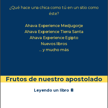
¿Qué hace una chica como tú en un sitio como
éste?
Ahava Experience Medjugorje
Ahava Experience Tierra Santa
Ahava Experience Egipto
Nuevos libros
… y mucho más
Frutos de nuestro apostolado
Leyendo un libro 📔