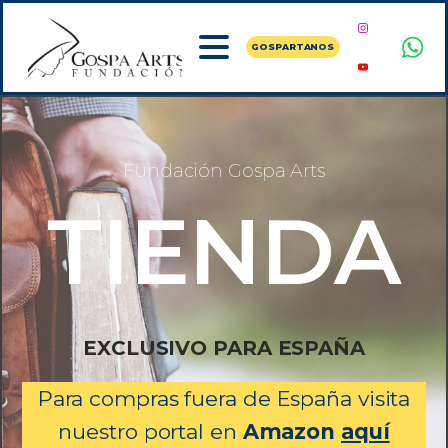
GOSPARTANOS
Fundación Gospa Arts
TIENDA
EXCLUSIVO PARA ESPAÑA
Para compras fuera de España visita
nuestro portal en
Amazon
aquí